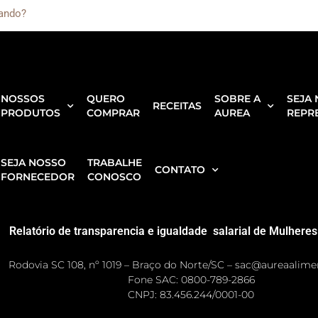
NOSSOS
QUERO
SOBRE A
SEJA
RECEITAS
PRODUTOS
COMPRAR
AUREA
REPR
SEJA NOSSO
TRABALHE
CONTATO
FORNECEDOR
CONOSCO
Relatório de transparencia e igualdade salarial de Mulher
Rodovia SC 108, nº 1019 – Braço do Norte/SC – sac@aureaalim
Fone SAC: 0800-789-2866
CNPJ: 83.456.244/0001-00 ​