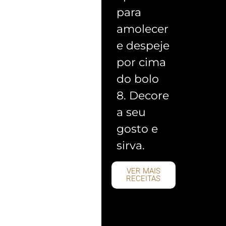
para
amolecer
e despeje
por cima
do bolo
8. Decore
a seu
gosto e
sirva.
VER MAIS
RECEITAS