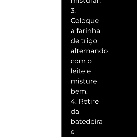
misturar.
3.
Coloque
a farinha
de trigo
alternando
com o
leite e
misture
bem.
4. Retire
da
batedeira
e