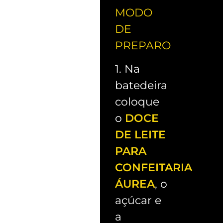
MODO
DE
PREPARO
1. Na
batedeira
coloque
o
DOCE
DE LEITE
PARA
CONFEITARIA
ÁUREA
, o
açúcar e
a