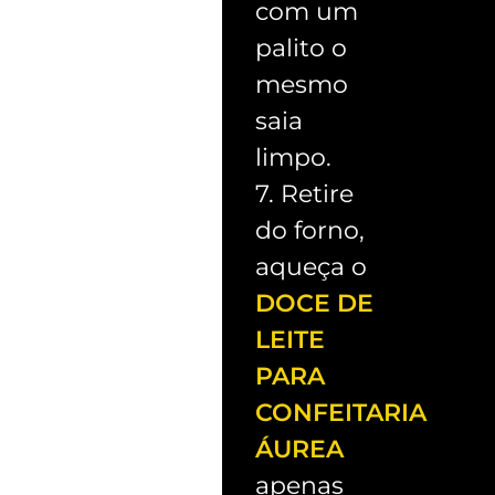
com um
palito o
mesmo
saia
limpo.
7. Retire
do forno,
aqueça o
DOCE DE
LEITE
PARA
CONFEITARIA
ÁUREA
apenas