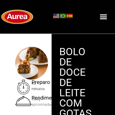
BOLO
DE
DOCE
DE
Preparo
45
LEITE
minutos
Rendimento
COM
1,5kg
aproximadamente
GOTAS