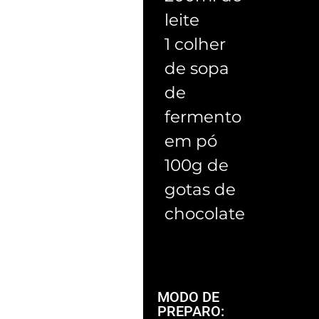
leite
1 colher
de sopa
de
fermento
em pó
100g de
gotas de
chocolate
MODO DE
PREPARO: