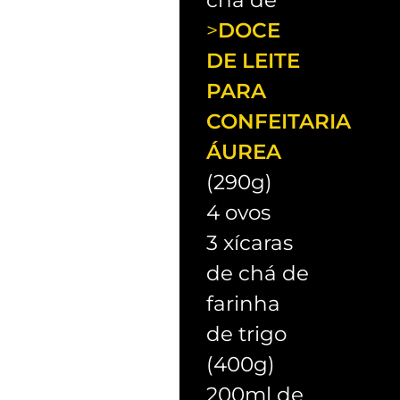
chá de
>
DOCE
DE LEITE
PARA
CONFEITARIA
ÁUREA
(290g)
4 ovos
3 xícaras
de chá de
farinha
de trigo
(400g)
200ml de