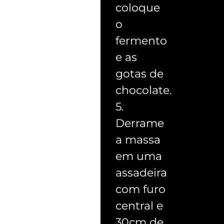
coloque
o
fermento
e as
gotas de
chocolate.
5.
Derrame
a massa
em uma
assadeira
com furo
central e
30cm de