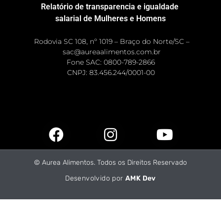
Relatório de transparencia e igualdade
salarial de Mulheres e Homens
Rodovia SC 108, nº 1019 – Braço do Norte/SC –
sac@aureaalimentos.com.br
Fone SAC: 0800-789-2866
CNPJ: 83.456.244/0001-00 ​
© Aurea Alimentos. Todos os Direitos Reservado
Desenvolvido por
AMK Dev