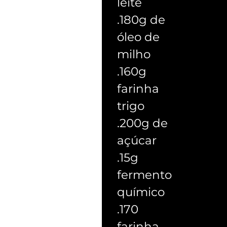
leite
.180g de
óleo de
milho
.160g
farinha
trigo
.200g de
açúcar
.15g
fermento
químico
.170
farinha