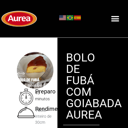
BOLO
DE
FUBÁ
COM
Preparo
45
GOIABADA
minutos
Rendimento
AUREA
1 bolo
inteiro de
30cm