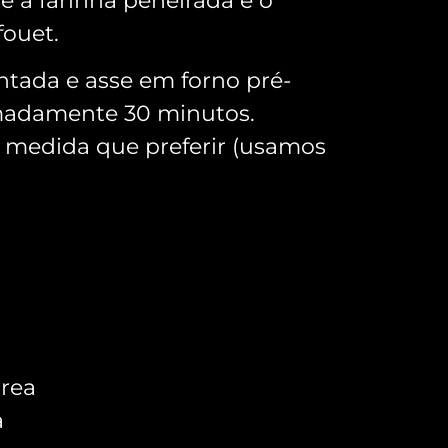
e a farinha peneirada e o
ouet.
tada e asse em forno pré-
madamente 30 minutos.
na medida que preferir (usamos
rea
a