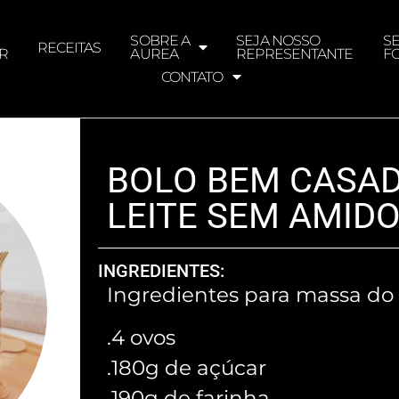
SOBRE A
SEJA NOSSO
S
RECEITAS
R
AUREA
REPRESENTANTE
F
CONTATO
BOLO BEM CASAD
LEITE SEM AMID
INGREDIENTES:
Ingredientes para massa do 
.4 ovos
.180g de açúcar
.190g de farinha