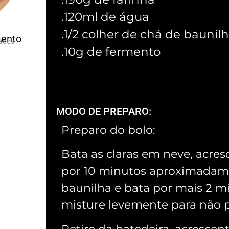
.120ml de água
.1/2 colher de chá de baunil
ento
ados
.10g de fermento
MODO DE PREPARO:
Preparo do bolo:
Bata as claras em neve, acres
por 10 minutos aproximadame
baunilha e bata por mais 2 m
misture levemente para não 