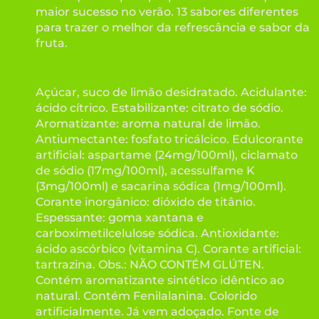
maior sucesso no verão. 13 sabores diferentes
para trazer o melhor da refrescância e sabor da
fruta.
Açúcar, suco de limão desidratado. Acidulante:
ácido cítrico. Estabilizante: citrato de sódio.
Aromatizante: aroma natural de limão.
Antiumectante: fosfato tricálcico. Edulcorante
artificial: aspartame (24mg/100ml), ciclamato
de sódio (17mg/100ml), acessulfame K
(3mg/100ml) e sacarina sódica (1mg/100ml).
Corante inorgânico: dióxido de titânio.
Espessante: goma xantana e
carboximetilcelulose sódica. Antioxidante:
ácido ascórbico (vitamina C). Corante artificial:
tartrazina. Obs.: NÃO CONTÉM GLÚTEN.
Contém aromatizante sintético idêntico ao
natural. Contém Fenilalanina. Colorido
artificialmente. Já vem adoçado. Fonte de