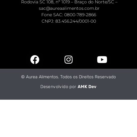
Rodovia SC 108, nº 1019 – Braço do Norte/SC –
sac@aureaalimentos.com.br
Fone SAC: 0800-789-2866
CNPJ: 83.456.244/0001-00 ​
© Aurea Alimentos. Todos os Direitos Reservado
Desenvolvido por
AMK Dev